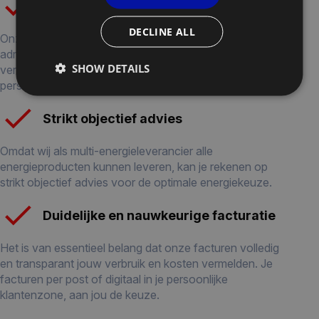
Ondersteuning met administratie
DECLINE ALL
Onze medewerkers zijn gespecialiseerd in verschillende
administratieve procedures zoals inschrijvingen,
SHOW DETAILS
verhuizingen, stookoliebestellingen, enz. Zij bieden je
persoonlijke ondersteuning in alle omstandigheden.
Strikt objectief advies
Omdat wij als multi-energieleverancier alle
energieproducten kunnen leveren, kan je rekenen op
strikt objectief advies voor de optimale energiekeuze.
Duidelijke en nauwkeurige facturatie
Het is van essentieel belang dat onze facturen volledig
en transparant jouw verbruik en kosten vermelden. Je
facturen per post of digitaal in je persoonlijke
klantenzone, aan jou de keuze.