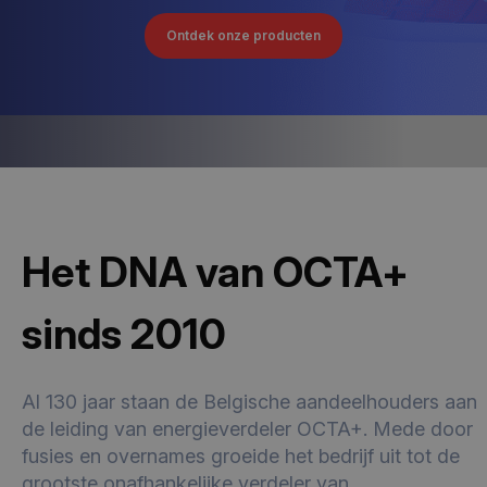
Ontdek onze producten
Het DNA van OCTA+
sinds 2010
Al 130 jaar staan de Belgische aandeelhouders aan
de leiding van energieverdeler OCTA+. Mede door
fusies en overnames groeide het bedrijf uit tot de
grootste onafhankelijke verdeler van